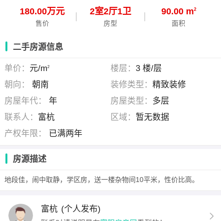
180.00万元
2
室
2
厅
1
卫
90.00 m
2
售价
房型
面积
二手房源信息
单价：
元/m
楼层：
3 楼/层
2
朝向：
朝南
装修类型：
精致装修
房屋年代：
年
房屋类型：
多层
联系人：
富杭
区域：
暂无数据
产权年限：
已满两年
房源描述
地段佳，闹中取静，学区房，送一楼杂物间10平米，性价比高。
富杭
(个人发布)