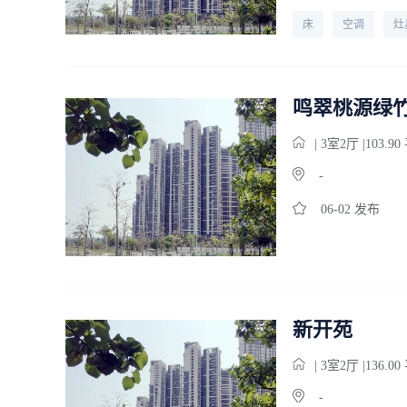
床
空调
灶
宽带
鸣翠桃源绿
| 3
室
2
厅 |103.9
-
06-02 发布
新开苑
| 3
室
2
厅 |136.0
-