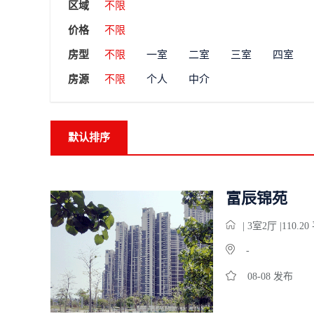
区域
不限
价格
不限
房型
不限
一室
二室
三室
四室
房源
不限
个人
中介
默认排序
富辰锦苑
| 3
室
2
厅 |110.2
-
08-08 发布