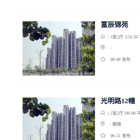
富辰锦苑
| 3
室
2
厅 |110.2
-
08-08 发布
光明路12幢
| 2
室
2
厅 |90.00
- 朝南
06-11 发布