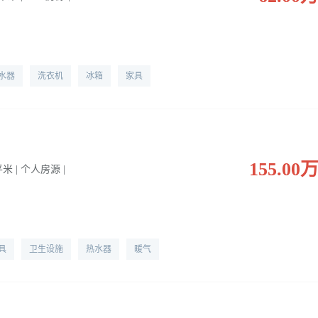
水器
洗衣机
冰箱
家具
155.00
 平米 | 个人房源 |
具
卫生设施
热水器
暖气