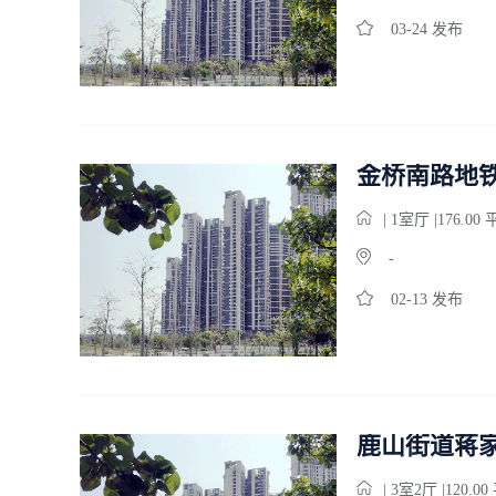
03-24 发布
金桥南路地
| 1
室
厅 |176.00
-
02-13 发布
鹿山街道蒋
| 3
室
2
厅 |120.0