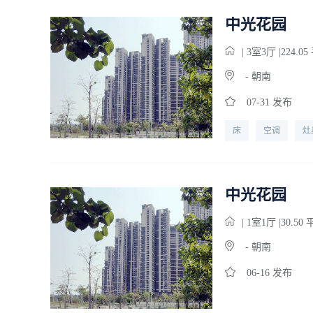
中光花园
| 3
室
3
厅 |224.0
- 朝南
07-31 发布
床
空调
灶
宽带
中光花园
| 1
室
1
厅 |30.50
- 朝南
06-16 发布