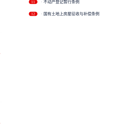
11
· 不动产登记暂行条例
12
· 国有土地上房屋征收与补偿条例
万
万