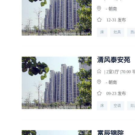
- 朝南
12-31 发布
床
灶具
热
清风泰安苑
| 2
室
1
厅 |70.00
- 朝南
09-23 发布
床
空调
灶
富辰锦院