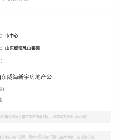
置：
市中心
址：山东威海乳山银滩
盘：
山东威海新宇房地产公
60
记
]
时请说明是在富阳房产网看到的，以获得更多帮助与信任.
盘信息由用户提供，最终以政府部门登记备案为准，请谨慎核查。