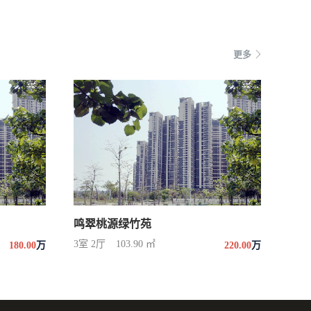
更多
鸣翠桃源绿竹苑
3室 2厅
103.90 ㎡
180.00
万
220.00
万