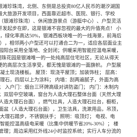
银滩珍珠湾，北侧、东侧是总投资80亿人民币的潮汐湖国
最大旅游开发项目，西面靠近超市、医院、银行、学校
滨（银滩珍珠湾）、休闲旅游景点（游艇中心）、户型灵活
开发起步在即，这是银滩不容忽视的最大的升值亮点！ 小
方米，绿化率高达50%，银滩西板块唯一的一线海景，前海后
.8平方），相邻两小户型还可以打通合二为一，适应各层面业主
花园阳台采用全落地、全封闭；供暖采用智能控温电采暖，
海洋明珠花园是银滩唯一的一处纯高层住宅社区，无论从得天
便的高层次生活享受，都无愧是银滩的一面旗帜。 户型展
混凝土现浇楼板。 屋顶：现浇平屋顶；加装饰柱； 层高：
大理石，四层以上为涂料； 内墙：刮两遍腻子，外面为高
； 入户门：烟台三环牌高级对讲防盗门； 内门：木制内
窗；双层中空玻璃，窗台为人造大理石整体台面（天然大理
（人造大理石台面），燃气灶具，人造大理石灶台，橱柜，
，面盆（人造大理石台面），卫生洁具，洗漱用品，吊顶，
大理石踏步，不锈钢扶手； 照明：吸顶灯； 电视、电
能控温高级电采暖（比集中供暖节省20%-30%）； 楼
管理；周边采用红外线24小时监控系统；实行人车分流的