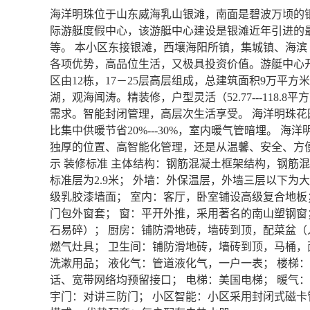
海洋明珠位于山东威海乳山银滩，南面是碧波万顷的
际游艇度假中心，该游艇中心建设是银滩近年引进的
等。 本小区东接银滩，西壤海阳所镇，集城镇、海
各项优势，高品位生活，又极具投资价值。游艇中心
区由12栋，17－25层高层组成，总建筑面积9万平
湖，观海闻涛。精装修，户型灵活（52.77---118
需求。智能封闭管理，高层次生活享受。 海洋明珠
比集中供暖节省20%---30%，室内暖气管暗埋。 
独厚的位置、高智能化管理，还是从温馨、安全、方
示 装修标准 主体结构：钢筋混凝土框架结构，钢筋
标准层为2.9米； 外墙：外保温层，外墙三层以下为
级乳胶漆墙面； 室内：客厅，卧室铺设高级复合地板
门包外窗套； 窗：平开外推，采用著名的南山塑钢
石易碎）； 厨房：铺防滑地砖，墙砖到顶，配菜盆
燃气灶具； 卫生间：铺防滑地砖，墙砖到顶，马桶
洗漱用品； 液化气：管道液化气，一户一表； 楼梯：
话、宽带网络均预留接口； 电梯：美国电梯； 暖气：智
宇门：对讲三防门； 小区智能：小区采用封闭式磁卡