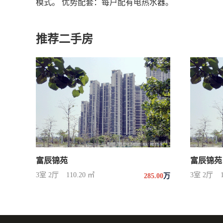
模式。 优势配套：每户配有电热水器。
推荐二手房
富辰锦苑
富辰锦苑
3室 2厅
110.20 ㎡
3室 2厅
285.00
万