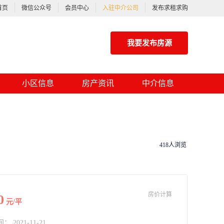
首页
微信公众号
会员中心
入驻中介公司
发布求租求购
我要发布房源
小区信息
房产资讯
中介信息
418人浏览
房价计算
0
元/平
2021-11-21