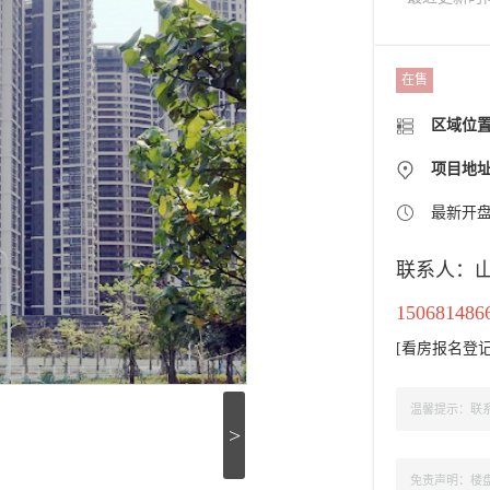
在售
区域位
项目地
最新开
联系人：
150681486
[
看房报名登
温馨提示：联系
>
免责声明：楼