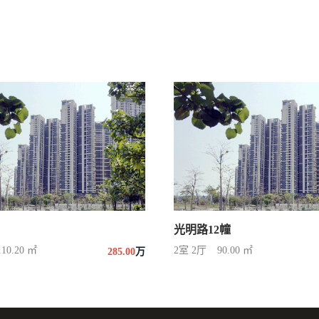
光明路12幢
110.20 ㎡
2室 2厅
90.00 ㎡
285.00
万